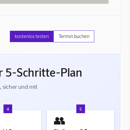
kostenlos testen
Termin buchen
 5-Schritte-Plan
, sicher und mit
4
5
👥