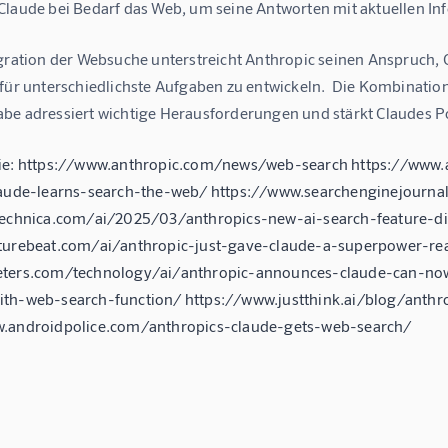
Claude bei Bedarf das Web, um seine Antworten mit aktuellen In
gration der Websuche unterstreicht Anthropic seinen Anspruch, C
 für unterschiedlichste Aufgaben zu entwickeln.  Die Kombinatio
be adressiert wichtige Herausforderungen und stärkt Claudes Po
ie: https://www.anthropic.com/news/web-search https://www.ar
laude-learns-search-the-web/ https://www.searchenginejourn
technica.com/ai/2025/03/anthropics-new-ai-search-feature-di
turebeat.com/ai/anthropic-just-gave-claude-a-superpower-re
ters.com/technology/ai/anthropic-announces-claude-can-now
ith-web-search-function/ https://www.justthink.ai/blog/ant
w.androidpolice.com/anthropics-claude-gets-web-search/