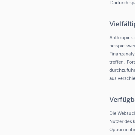
 Dadurch sp
Vielfäl
Anthropic s
beispielswe
Finanzanaly
treffen.  Fo
durchzuführ
aus verschi
Verfügb
Die Websuche
Nutzer des 
Option in ih