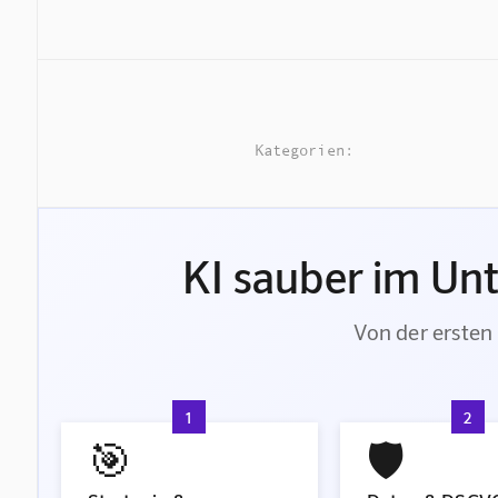
Kategorien:
KI sauber im Un
Von der ersten 
1
2
🎯
🛡️