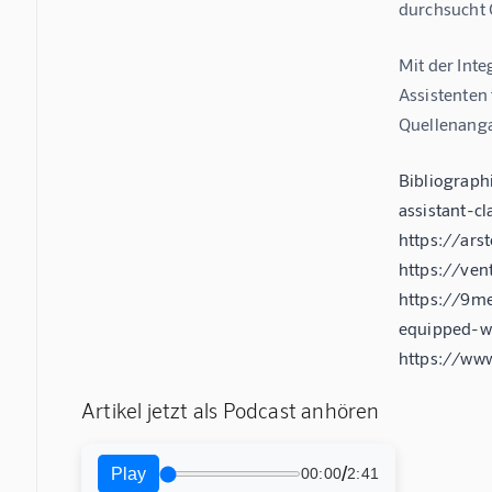
durchsucht 
Mit der Inte
Assistenten
Quellenanga
Bibliograph
assistant-c
https://ars
https://ven
https://9me
equipped-w
https://ww
Artikel jetzt als Podcast anhören
/
Play
00:00
2:41