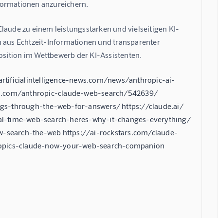
formationen anzureichern.
laude zu einem leistungsstarken und vielseitigen KI-
n aus Echtzeit-Informationen und transparenter 
sition im Wettbewerb der KI-Assistenten.
tificialintelligence-news.com/news/anthropic-ai-
al.com/anthropic-claude-web-search/542639/
gs-through-the-web-for-answers/ https://claude.ai/
al-time-web-search-heres-why-it-changes-everything/
-search-the-web https://ai-rockstars.com/claude-
hropics-claude-now-your-web-search-companion