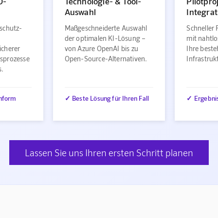
O-
Technologie- & Tool-
Pilotpro
Auswahl
Integrat
schutz-
Maßgeschneiderte Auswahl
Schneller 
der optimalen KI-Lösung –
mit nahtlo
icherer
von Azure OpenAI bis zu
Ihre best
sprozesse
Open-Source-Alternativen.
Infrastru
s.
nform
✓ Beste Lösung für Ihren Fall
✓ Ergebni
Lassen Sie uns Ihren ersten Schritt planen