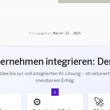
Freigegeben:
March 23, 2025
ternehmen integrieren: Der
Idee bis zur voll integrierten KI-Lösung – strukturiert
messbarem Erfolg
3
⚙️
🚀