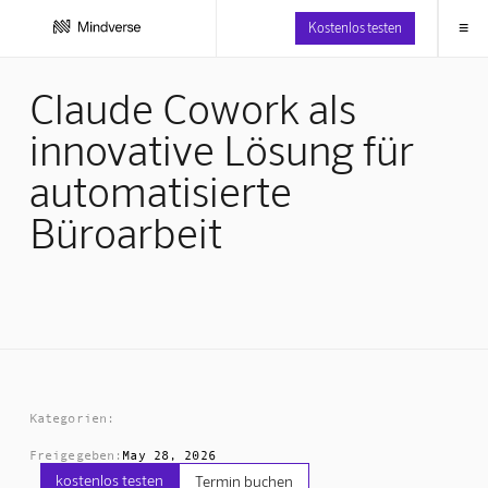
≡
Kostenlos testen
Claude Cowork als
innovative Lösung für
automatisierte
Büroarbeit
Kategorien:
Freigegeben:
May 28, 2026
kostenlos testen
Termin buchen