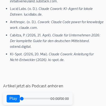
initiativeneuland.substack.com.
Lucid Labs. (o. D.).
Claude Cowork: KI-Agent für lokale
Dateien
. lucidlabs.de.
Anthropic. (o. D.).
Cowork: Claude Code power for knowledge
work
. claude.com.
Cabitza, P. (2026, 21. April).
Claude für Unternehmen 2026:
Der komplette Guide für den deutschen Mittelstand
.
ostend.digital.
KI-Spot. (2026, 20. Mai).
Claude Cowork: Anleitung für
Nicht-Entwickler (2026)
. ki-spot.de.
Artikel jetzt als Podcast anhören
Play
/
00:00
00:00