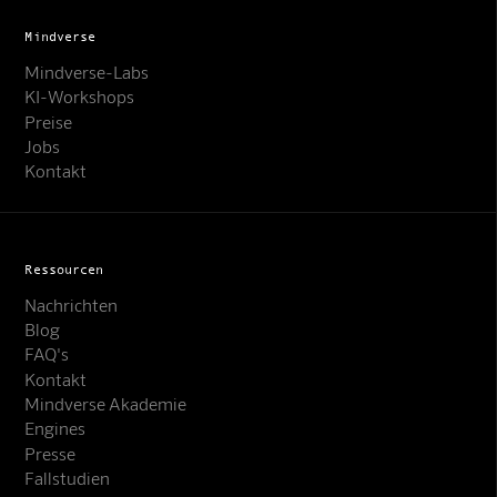
Mindverse
Mindverse-Labs
KI-Workshops
Preise
Jobs
Kontakt
Ressourcen
Nachrichten
Blog
FAQ's
Kontakt
Mindverse Support
Mindverse Akademie
Online · KI-Assistent
Engines
Presse
Fallstudien