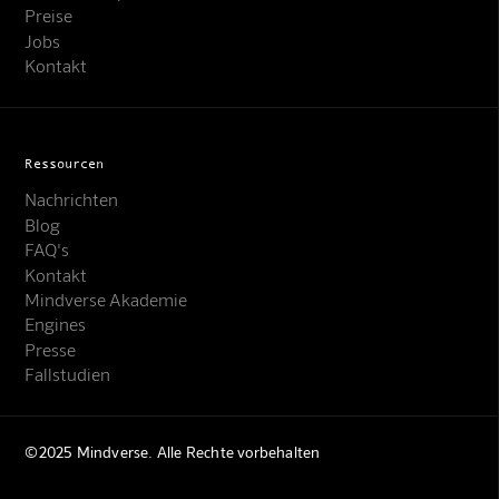
Preise
Jobs
Kontakt
Ressourcen
Nachrichten
Blog
FAQ's
Kontakt
Mindverse Support
Mindverse Akademie
Online · KI-Assistent
Engines
Presse
Fallstudien
©2025 Mindverse. Alle Rechte vorbehalten
Mindverse