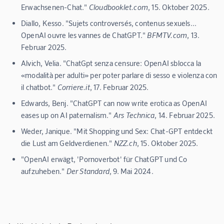
Erwachsenen-Chat."
Cloudbooklet.com
, 15. Oktober 2025.
Diallo, Kesso. "Sujets controversés, contenus sexuels...
OpenAI ouvre les vannes de ChatGPT."
BFMTV.com
, 13.
Februar 2025.
Alvich, Velia. "ChatGpt senza censure: OpenAI sblocca la
«modalità per adulti» per poter parlare di sesso e violenza con
il chatbot."
Corriere.it
, 17. Februar 2025.
Edwards, Benj. "ChatGPT can now write erotica as OpenAI
eases up on AI paternalism."
Ars Technica
, 14. Februar 2025.
Weder, Janique. "Mit Shopping und Sex: Chat-GPT entdeckt
die Lust am Geldverdienen."
NZZ.ch
, 15. Oktober 2025.
"OpenAI erwägt, 'Pornoverbot' für ChatGPT und Co
aufzuheben."
Der Standard
, 9. Mai 2024.