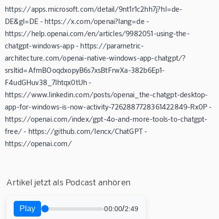
https://apps.microsoft.com/detail/9nt1r1c2hh7j?hl=de-
DE&gl=DE - https://x.com/openai?lang=de -
https://help.openai.com/en/articles/9982051-using-the-
chatgpt-windows-app - https://parametric-
architecture.com/openai-native-windows-app-chatgpt/?
srsltid=AfmBOoqdxopyB6s7xsBtFrwXa-382b6Ep1-
F4udGHuv38_7lhtqx0tUh -
https://www.linkedin.com/posts/openai_the-chatgpt-desktop-
app-for-windows-is-now-activity-7262887728361422849-Rx0P -
https://openai.com/index/gpt-4o-and-more-tools-to-chatgpt-
free/ - https://github.com/lencx/ChatGPT -
https://openai.com/
Artikel jetzt als Podcast anhören
Play
/
00:00
2:49