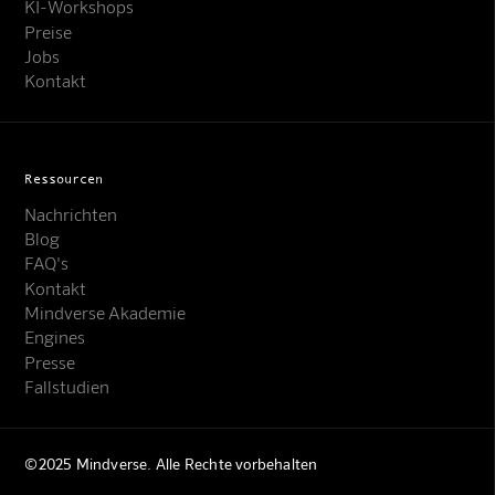
KI-Workshops
Preise
Jobs
Kontakt
Ressourcen
Nachrichten
Blog
FAQ's
Kontakt
Mindverse Support
Mindverse Akademie
Online · KI-Assistent
Engines
Presse
Fallstudien
©2025 Mindverse. Alle Rechte vorbehalten
Mindverse