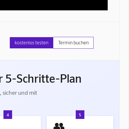
kostenlos testen
Termin buchen
 5-Schritte-Plan
, sicher und mit
4
5
👥