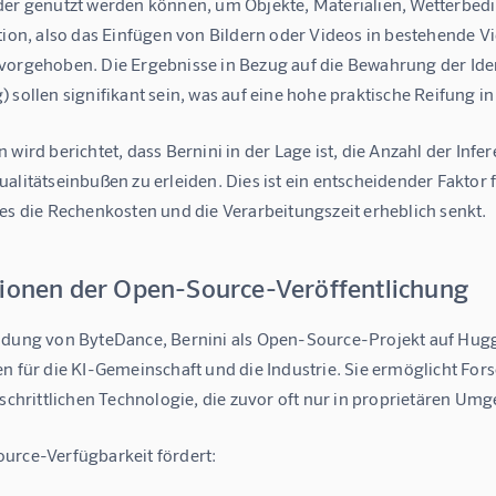
der genutzt werden können, um Objekte, Materialien, Wetterbedi
tion
, also das Einfügen von Bildern oder Videos in bestehende 
vorgehoben. Die Ergebnisse in Bezug auf die Bewahrung der Ident
 sollen signifikant sein, was auf eine hohe praktische Reifung i
 wird berichtet, dass Bernini in der Lage ist, die Anzahl der Infe
alitätseinbußen zu erleiden. Dies ist ein entscheidender Faktor 
es die Rechenkosten und die Verarbeitungszeit erheblich senkt.
tionen der Open-Source-Veröffentlichung
idung von ByteDance, Bernini als Open-Source-Projekt auf Huggi
en für die KI-Gemeinschaft und die Industrie. Sie ermöglicht Fo
tschrittlichen Technologie, die zuvor oft nur in proprietären U
urce-Verfügbarkeit fördert: