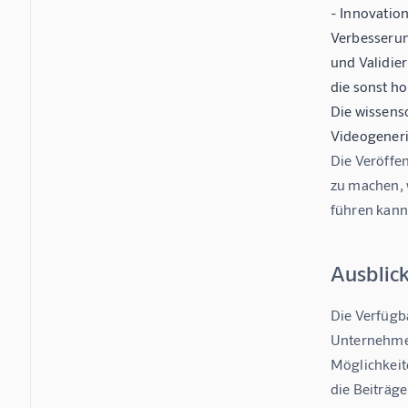
-
Innovation
Verbesserun
und Validie
die sonst h
Die wissens
Videogeneri
Die Veröffen
zu machen, 
führen kann
Ausblic
Die Verfügb
Unternehmen
Möglichkeit
die Beiträg