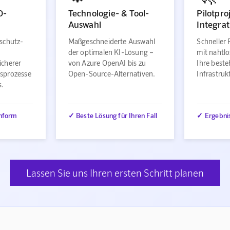
O-
Technologie- & Tool-
Pilotpro
Auswahl
Integrat
schutz-
Maßgeschneiderte Auswahl
Schneller 
der optimalen KI-Lösung –
mit nahtlo
icherer
von Azure OpenAI bis zu
Ihre best
sprozesse
Open-Source-Alternativen.
Infrastru
s.
nform
✓ Beste Lösung für Ihren Fall
✓ Ergebni
Lassen Sie uns Ihren ersten Schritt planen