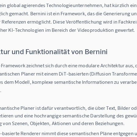
ein global agierendes Technologieunternehmen, hat kürzlich ei
lich gemacht. Bernini ist ein Framework, das die Generierung u
 Referenzen ermöglicht. Diese Veröffentlichung wird in Fachkreis
licher KI-Technologien im Bereich der Videoproduktion gewertet.
tur und Funktionalität von Bernini
-Framework zeichnet sich durch eine modulare Architektur aus, d
ntischen Planer
 mit einem 
DiT-basierten (Diffusion Transform
es dem Modell, komplexe semantische Informationen zu verarbeit
.
antische Planer ist dafür verantwortlich, die über Text, Bilde
etieren und eine hochrangige semantische Darstellung des gewüns
 von Szenen, Objekten, Aktionen und deren Beziehungen.
-basierte Renderer nimmt diese semantischen Pläne entgegen und