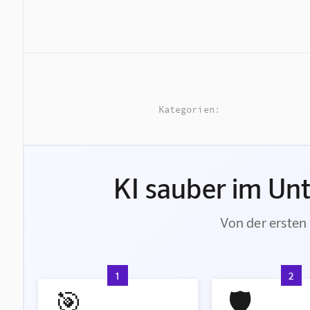
Kategorien:
KI sauber im Un
Von der ersten 
1
2
🎯
🛡️