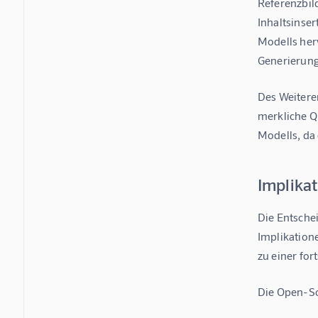
Referenzbil
Inhaltsinser
Modells her
Generierung)
Des Weiteren
merkliche Qu
Modells, da 
Implika
Die Entsche
Implikation
zu einer for
Die Open-So