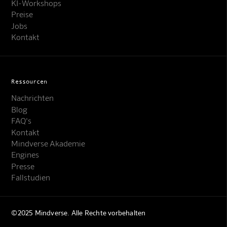
KI-Workshops
Preise
Jobs
Kontakt
Ressourcen
Nachrichten
Blog
FAQ's
Kontakt
Mindverse Support
Mindverse Akademie
Online · KI-Assistent
Engines
Presse
Fallstudien
©2025 Mindverse. Alle Rechte vorbehalten
Mindverse