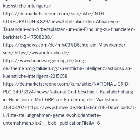
kuenstliche-intelligenz/
https://de.marketscreener.com/kurs/aktie/INTEL-
CORPORATION-4829/news/Intel-plant-den-Abbau-von-
Tausenden-von-Arbeitsplatzen-um-die-Erholung-zu-finanzieren-
berichtet-B-47508288/
https://esgnews.com/de/m%C3%B6chte-ein-Mitwirkender-
sein/ https://www.inforadio.de/
https://www.bundesregierung.de/breg-
de/themen/digitalisierung/kuenstliche-intelligenz/aktionsplan-
kuenstliche-intelligenz-2215658
https://de.marketscreener.com/kurs/aktie/NATIONAL-GRID-
PLC-34973324/news/National-Grid-beschlie-t-Kapitalerhohung-
in-Hohe-von-7-Mrd-GBP-zur-Forderung-des-Wachstums-
46803707/ https://www.bmwk.de/Redaktion/DE/Downloads/J-
L/liste-stellungnahmen-gemeinwohlorientierte-
unternehmen.xlsx?__blob=publicationFile&v=6