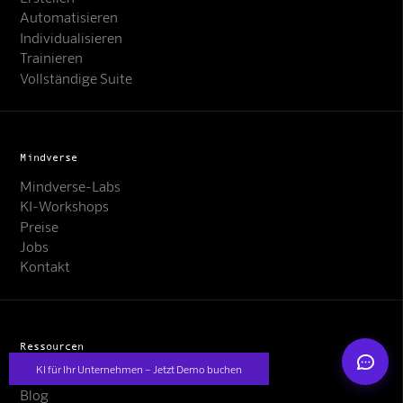
Automatisieren
Individualisieren
Trainieren
Vollständige Suite
Mindverse Support
Mindverse
Online · KI-Assistent
Mindverse-Labs
KI-Workshops
Preise
Jobs
Kontakt
Mindverse
Ressourcen
KI für Ihr Unternehmen – Jetzt Demo buchen
Nachrichten
Blog