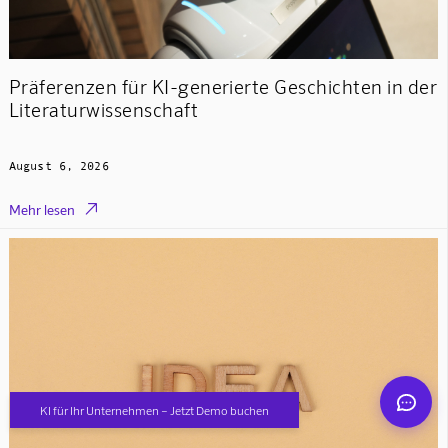
Präferenzen für KI-generierte Geschichten in der
Literaturwissenschaft
Mindverse Support
August 6, 2026
Online · KI-Assistent

Mehr lesen
Mindverse
KI für Ihr Unternehmen – Jetzt Demo buchen