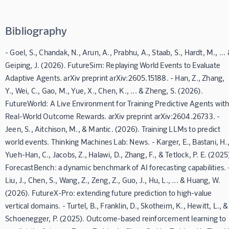
Bibliography
- Goel, S., Chandak, N., Arun, A., Prabhu, A., Staab, S., Hardt, M., ...
Geiping, J. (2026). FutureSim: Replaying World Events to Evaluate
Adaptive Agents. arXiv preprint arXiv:2605.15188. - Han, Z., Zhang,
Y., Wei, C., Gao, M., Yue, X., Chen, K., ... & Zheng, S. (2026).
FutureWorld: A Live Environment for Training Predictive Agents wit
Real-World Outcome Rewards. arXiv preprint arXiv:2604.26733. -
Jeen, S., Aitchison, M., & Mantic. (2026). Training LLMs to predict
world events. Thinking Machines Lab: News. - Karger, E., Bastani, H.
Yueh-Han, C., Jacobs, Z., Halawi, D., Zhang, F., & Tetlock, P. E. (2025
ForecastBench: a dynamic benchmark of AI forecasting capabilities. 
Liu, J., Chen, S., Wang, Z., Zeng, Z., Guo, J., Hu, L., ... & Huang, W.
(2026). FutureX-Pro: extending future prediction to high-value
vertical domains. - Turtel, B., Franklin, D., Skotheim, K., Hewitt, L., &
Schoenegger, P. (2025). Outcome-based reinforcement learning to