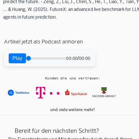
predict the future. - Zeng, Z., Liu, J., Chen, S., He, T., Liao, Y., Tian, Y
... & Huang, W. (2025). FutureX: an advanced live benchmark for L
agents in future prediction.
Artikel jetzt als Podcast anhören
Play
/
00:00
00:00
Kunden die uns vertrauen:
und viele weitere mehr!
Bereit für den nächsten Schritt?
Das Expertenteam von Mindverse freut sich darauf, Ihnen