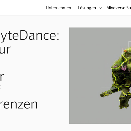
Unternehmen
Lösungen
Mindverse Su

yteDance:
ur
r
f
renzen