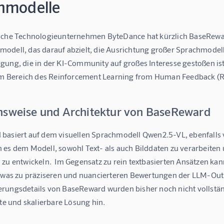
hmodelle
sche Technologieunternehmen ByteDance hat kürzlich BaseReward
odell, das darauf abzielt, die Ausrichtung großer Sprachmodell
gung, die in der KI-Community auf großes Interesse gestoßen ist
 im Bereich des Reinforcement Learning from Human Feedback (
nsweise und Architektur von BaseReward
basiert auf dem visuellen Sprachmodell Qwen2.5-VL, ebenfalls 
 es dem Modell, sowohl Text- als auch Bilddaten zu verarbeiten
 zu entwickeln.  Im Gegensatz zu rein textbasierten Ansätzen k
, was zu präziseren und nuancierteren Bewertungen der LLM-Outpu
rungsdetails von BaseReward wurden bisher noch nicht vollständ
nte und skalierbare Lösung hin.