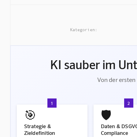
Kategorien:
KI sauber im Un
Von der ersten 
1
2
🎯
🛡️
Strategie &
Daten & DSGV
Zieldefinition
Compliance