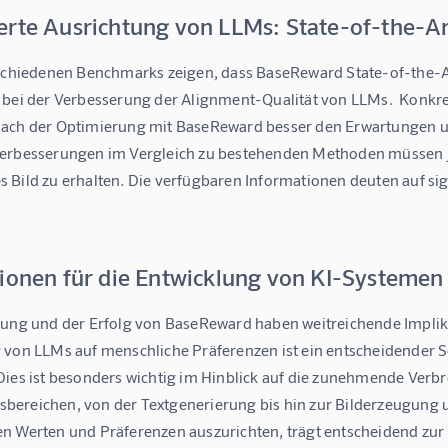
erte Ausrichtung von LLMs: State-of-the-A
schiedenen Benchmarks zeigen, dass BaseReward State-of-the-Art-E
 bei der Verbesserung der Alignment-Qualität von LLMs.  Konkret
ach der Optimierung mit BaseReward besser den Erwartungen un
erbesserungen im Vergleich zu bestehenden Methoden müssen jed
Bild zu erhalten. Die verfügbaren Informationen deuten auf sign
tionen für die Entwicklung von KI-Systemen
lung und der Erfolg von BaseReward haben weitreichende Implika
 von LLMs auf menschliche Präferenzen ist ein entscheidender Sc
Dies ist besonders wichtig im Hinblick auf die zunehmende Verb
ereichen, von der Textgenerierung bis hin zur Bilderzeugung und
n Werten und Präferenzen auszurichten, trägt entscheidend zur 