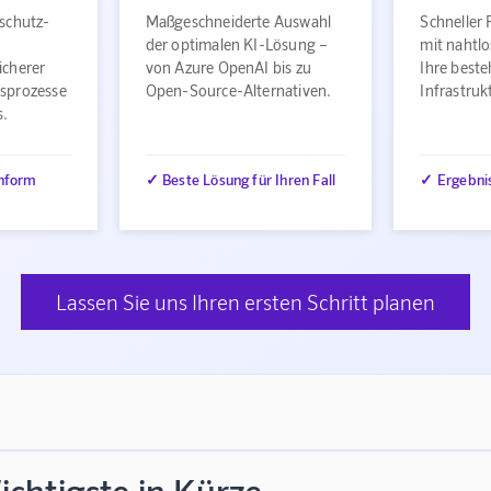
schutz-
Maßgeschneiderte Auswahl
Schneller 
der optimalen KI-Lösung –
mit nahtlo
icherer
von Azure OpenAI bis zu
Ihre best
sprozesse
Open-Source-Alternativen.
Infrastru
s.
nform
✓ Beste Lösung für Ihren Fall
✓ Ergebni
Lassen Sie uns Ihren ersten Schritt planen