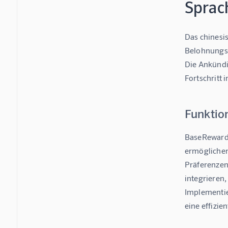
Sprac
Das chinesi
Belohnungsm
Die Ankündi
Fortschritt
Funktio
BaseReward 
ermöglichen
Präferenzen
integrieren
Implementie
eine effizie