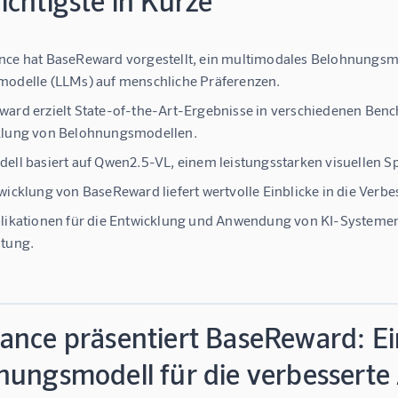
chtigste in Kürze
ce hat BaseReward vorgestellt, ein multimodales Belohnungsmo
odelle (LLMs) auf menschliche Präferenzen.
ard erzielt State-of-the-Art-Ergebnisse in verschiedenen Benchm
klung von Belohnungsmodellen.
ell basiert auf Qwen2.5-VL, einem leistungsstarken visuellen 
wicklung von BaseReward liefert wertvolle Einblicke in die Ve
likationen für die Entwicklung und Anwendung von KI-Systemen
htung.
ance präsentiert BaseReward: E
nungsmodell für die verbesserte