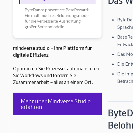
Das Wi
ByteDance präsentiert BaseReward:
Ein multimodales Belohnungsmodell
ByteDan
für die verbesserte Ausrichtung
großer Sprachmodelle
Sprachm
BaseRew
Entwic
mindverse studio – Ihre Plattform für
Das Mod
digitale Effizienz
Die Ent
Optimieren Sie Prozesse, automatisieren
Die Imp
Sie Workflows und fördern Sie
Betrac
Zusammenarbeit – alles an einem Ort.
Mehr über Mindverse Studio
erfahren
ByteD
Beloh