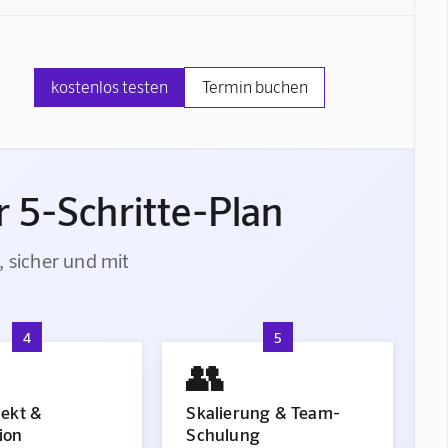
kostenlos testen
Termin buchen
 5-Schritte-Plan
, sicher und mit
4
5
👥
jekt &
Skalierung & Team-
ion
Schulung