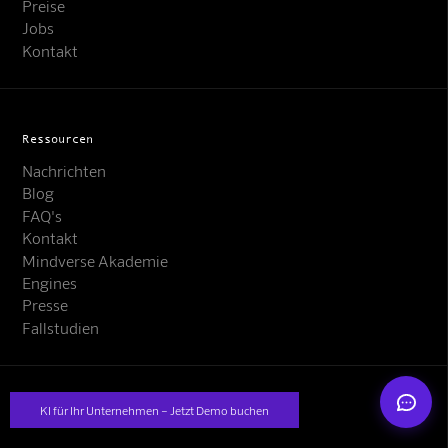
Preise
Jobs
Kontakt
Ressourcen
Mindverse Support
Nachrichten
Online · KI-Assistent
Blog
FAQ's
Kontakt
Mindverse Akademie
Engines
Presse
Mindverse
Fallstudien
©2025 Mindverse. Alle Rechte vorbehalten
KI für Ihr Unternehmen – Jetzt Demo buchen