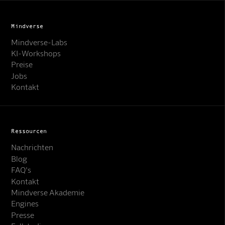
Mindverse
Mindverse-Labs
KI-Workshops
Preise
Jobs
Kontakt
Ressourcen
Nachrichten
Blog
FAQ's
Kontakt
Mindverse Support
Mindverse Akademie
Online · KI-Assistent
Engines
Presse