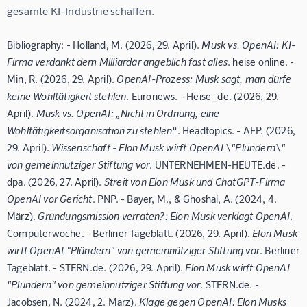
gesamte KI-Industrie schaffen.
Bibliography: - Holland, M. (2026, 29. April).
Musk vs. OpenAI: KI-
Firma verdankt dem Milliardär angeblich fast alles
. heise online. -
Min, R. (2026, 29. April).
OpenAI-Prozess: Musk sagt, man dürfe
keine Wohltätigkeit stehlen
. Euronews. - Heise_de. (2026, 29.
April).
Musk vs. OpenAI: „Nicht in Ordnung, eine
Wohltätigkeitsorganisation zu stehlen“
. Headtopics. - AFP. (2026,
29. April).
Wissenschaft - Elon Musk wirft OpenAI \"Plündern\"
von gemeinnütziger Stiftung vor
. UNTERNEHMEN-HEUTE.de. -
dpa. (2026, 27. April).
Streit von Elon Musk und ChatGPT-Firma
OpenAI vor Gericht
. PNP. - Bayer, M., & Ghoshal, A. (2024, 4.
März).
Gründungsmission verraten?: Elon Musk verklagt OpenAI
.
Computerwoche. - Berliner Tageblatt. (2026, 29. April).
Elon Musk
wirft OpenAI "Plündern" von gemeinnütziger Stiftung vor
. Berliner
Tageblatt. - STERN.de. (2026, 29. April).
Elon Musk wirft OpenAI
"Plündern" von gemeinnütziger Stiftung vor
. STERN.de. -
Jacobsen, N. (2024, 2. März).
Klage gegen OpenAI: Elon Musks