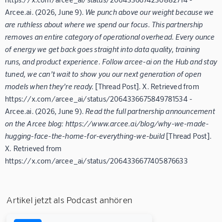
Arcee.ai. (2026, June 9).
We punch above our weight because we
are ruthless about where we spend our focus. This partnership
removes an entire category of operational overhead. Every ounce
of energy we get back goes straight into data quality, training
runs, and product experience. Follow arcee-ai on the Hub and stay
tuned, we can’t wait to show you our next generation of open
models when they’re ready.
[Thread Post]. X. Retrieved from
https://x.com/arcee_ai/status/2064336675849781534 -
Arcee.ai. (2026, June 9).
Read the full partnership announcement
on the Arcee blog: https://www.arcee.ai/blog/why-we-made-
hugging-face-the-home-for-everything-we-build
[Thread Post].
X. Retrieved from
https://x.com/arcee_ai/status/2064336677405876633
Artikel jetzt als Podcast anhören