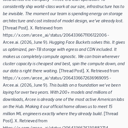
consistently ship world-class work at our size, infrastructure has to
be invisible. The moment our team is spending energy on storage
architecture and cost instead of model design, we’ve already lost.
[Thread Post]. X. Retrieved from
https://x.com/arcee_ai/status/2064336671106122006 -
Arcee.ai. (2026, June 9).
Hugging Face Buckets solves this. It gives
us optimized, per-TB storage with egress and CDN included. It
makes us completely compute agnostic. We can train wherever
cluster capacity is cheapest and best, spin the compute down, and
our data is right there waiting.
[Thread Post]. X. Retrieved from
https://x.com/arcee_ai/status/2064336672636969095 -
Arcee.ai. (2026, June 9).
This builds on a foundation we've been
laying for over two years. With 200+ models and millions of
downloads, Arcee is already one of the most active American labs
on the Hub. Making it our official home allows us to meet 15
million ML engineers exactly where they already build.
[Thread
Post]. X. Retrieved from
https://x.com/arcee_ai/status/2064336674230882714 -