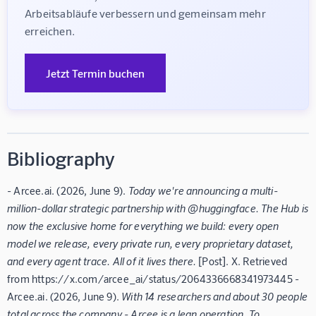
Arbeitsabläufe verbessern und gemeinsam mehr 
erreichen.
Jetzt Termin buchen
Bibliography
- Arcee.ai. (2026, June 9).
Today we're announcing a multi-
million-dollar strategic partnership with @huggingface. The Hub is
now the exclusive home for everything we build: every open
model we release, every private run, every proprietary dataset,
and every agent trace. All of it lives there.
[Post]. X. Retrieved
from https://x.com/arcee_ai/status/2064336668341973445 -
Arcee.ai. (2026, June 9).
With 14 researchers and about 30 people
total across the company - Arcee is a lean operation. To