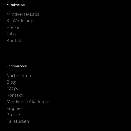
Mindverse
Mindverse-Labs
KI-Workshops
Preise
Jobs
Kontakt
Ressourcen
Nachrichten
Blog
FAQ's
Kontakt
Mindverse Support
Mindverse Akademie
Online · KI-Assistent
Engines
Presse
Fallstudien