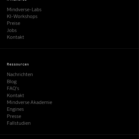
Mindverse-Labs
KI-Workshops
Preise
Jobs
Kontakt
Ressourcen
Nachrichten
Blog
FAQ's
Kontakt
Mindverse Support
Mindverse Akademie
Online · KI-Assistent
Engines
Presse
Fallstudien