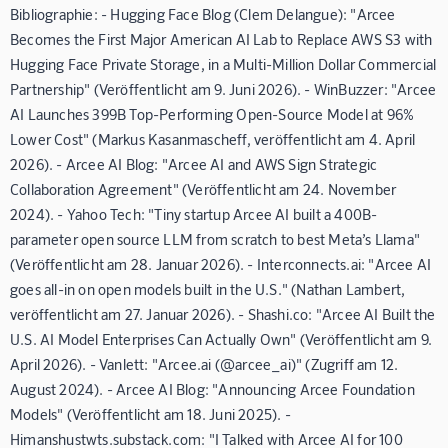
Bibliographie: - Hugging Face Blog (Clem Delangue): "Arcee
Becomes the First Major American AI Lab to Replace AWS S3 with
Hugging Face Private Storage, in a Multi-Million Dollar Commercial
Partnership" (Veröffentlicht am 9. Juni 2026). - WinBuzzer: "Arcee
AI Launches 399B Top-Performing Open-Source Model at 96%
Lower Cost" (Markus Kasanmascheff, veröffentlicht am 4. April
2026). - Arcee AI Blog: "Arcee AI and AWS Sign Strategic
Collaboration Agreement" (Veröffentlicht am 24. November
2024). - Yahoo Tech: "Tiny startup Arcee AI built a 400B-
parameter open source LLM from scratch to best Meta’s Llama"
(Veröffentlicht am 28. Januar 2026). - Interconnects.ai: "Arcee AI
goes all-in on open models built in the U.S." (Nathan Lambert,
veröffentlicht am 27. Januar 2026). - Shashi.co: "Arcee AI Built the
U.S. AI Model Enterprises Can Actually Own" (Veröffentlicht am 9.
April 2026). - Vanlett: "Arcee.ai (@arcee_ai)" (Zugriff am 12.
August 2024). - Arcee AI Blog: "Announcing Arcee Foundation
Models" (Veröffentlicht am 18. Juni 2025). -
Himanshustwts.substack.com: "I Talked with Arcee AI for 100