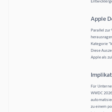
Entwicklerg
Apple D
Parallel zu
herausragend
Kategorie "
Diese Ausze
Apple als z
Implika
Für Unterne
WWDC 2026 v
automatisier
zu einem po