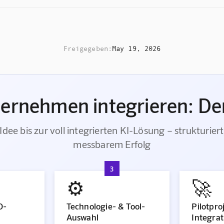
Freigegeben:
May 19, 2026
ternehmen integrieren: Der
Idee bis zur voll integrierten KI-Lösung – strukturiert
messbarem Erfolg
3
⚙️
🚀
O-
Technologie- & Tool-
Pilotpro
Auswahl
Integrat