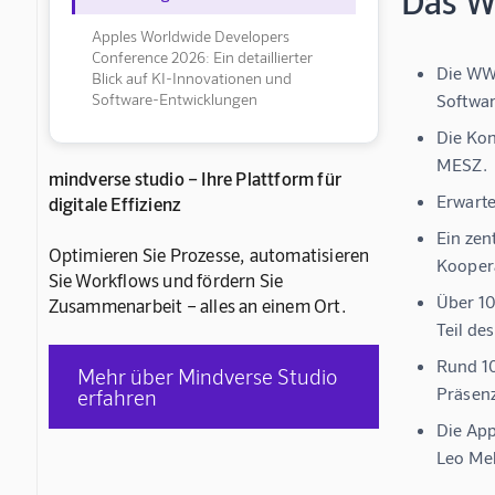
Das Wi
Apples Worldwide Developers
Conference 2026: Ein detaillierter
Die WWD
Blick auf KI-Innovationen und
Software-Entwicklungen
Softwar
Die Kon
MESZ.
mindverse studio – Ihre Plattform für
Erwarte
digitale Effizienz
Ein zen
Optimieren Sie Prozesse, automatisieren
Kooper
Sie Workflows und fördern Sie
Über 10
Zusammenarbeit – alles an einem Ort.
Teil de
Rund 10
Mehr über Mindverse Studio
Präsenz
erfahren
Die App
Leo Meh