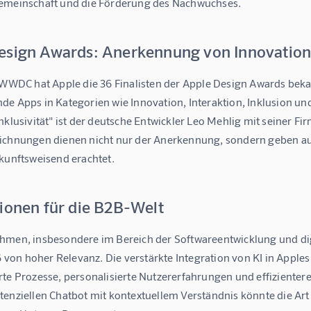
emeinschaft und die Förderung des Nachwuchses.
esign Awards: Anerkennung von Innovatio
r WWDC hat Apple die 36 Finalisten der Apple Design Awards be
e Apps in Kategorien wie Innovation, Interaktion, Inklusion und
Inklusivität" ist der deutsche Entwickler Leo Mehlig mit seiner 
ichnungen dienen nicht nur der Anerkennung, sondern geben auc
ukunftsweisend erachtet.
tionen für die B2B-Welt
hmen, insbesondere im Bereich der Softwareentwicklung und dig
on hoher Relevanz. Die verstärkte Integration von KI in Apples
te Prozesse, personalisierte Nutzererfahrungen und effizientere
tenziellen Chatbot mit kontextuellem Verständnis könnte die A