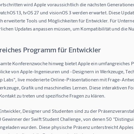
tschritten wird Apple voraussichtlich die nächsten Generationen
atchOS 13, tvOS 27 und visionOS 3 werden erwartet. Diese Updat
h erweiterte Tools und Möglichkeiten für Entwickler. Für Unter
hrlichen Updates anpassen müssen, um Kompatibilität und die Nu
eiches Programm für Entwickler
samte Konferenzwoche hinweg bietet Apple ein umfangreiches P
licke von Apple-Ingenieuren und -Designern in Werkzeuge, Techn
p Labs", live moderierte Online-Präsentationen mit Frage-Antwo
erkzeuge, Grafik und maschinelles Lernen. Diese interaktiven Fo
Kontakt zu treten und spezifische Fragen zu klären.
ntwickler, Designer und Studenten sind zu der Präsenzveranstal
0 Gewinner der Swift Student Challenge, von denen 50 "Disting
ingeladen wurden. Diese physische Präsenz unterstreicht Apples