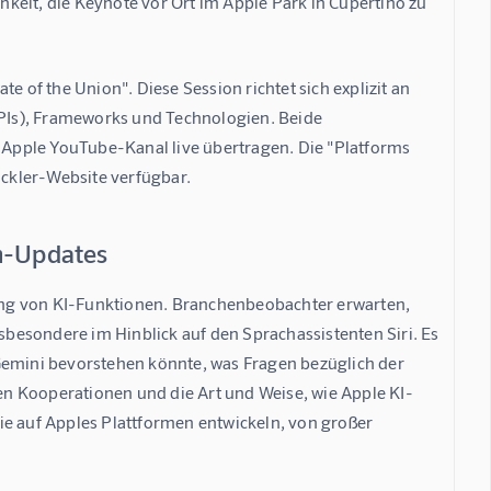
keit, die Keynote vor Ort im Apple Park in Cupertino zu 
e of the Union". Diese Session richtet sich explizit an 
APIs), Frameworks und Technologien. Beide 
Apple YouTube-Kanal live übertragen. Die "Platforms 
ickler-Website verfügbar.
em-Updates
ng von KI-Funktionen. Branchenbeobachter erwarten, 
besondere im Hinblick auf den Sprachassistenten Siri. Es 
Gemini bevorstehen könnte, was Fragen bezüglich der 
n Kooperationen und die Art und Weise, wie Apple KI-
ie auf Apples Plattformen entwickeln, von großer 