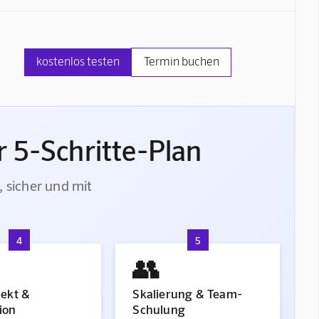
kostenlos testen
Termin buchen
 5-Schritte-Plan
, sicher und mit
4
5
👥
jekt &
Skalierung & Team-
ion
Schulung