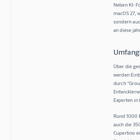
Neben KI-For
macOS 27, w
sondern auc
an diese jä
Umfangr
Über die ge
werden Einb
durch "Grou
Entwicklerw
Experten in 
Rund 1000 E
auch die 35
Cupertino e