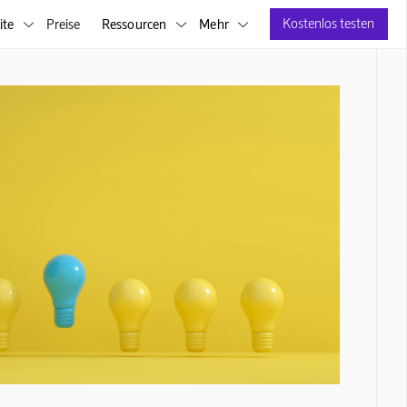
Kostenlos testen
ite
Preise
Ressourcen
Mehr


