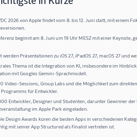
chtigste in Kürze
C 2026 von Apple findet vom 8. bis 12. Juni statt, mit einem Fok
eversionen.
ferenz beginnt am 8. Juni um 19 Uhr MESZ mit einer Keynote, ge
t werden Präsentationen zu iOS 27, iPadOS 27, macOS 27 und we
trales Thema ist die Integration von KI, insbesondere im Hinblic
ation mit Googles Gemini-Sprachmodell.
0 Video-Sessions, Group Labs und die Möglichkeit zum direkte
s Programms für Entwickler.
00 Entwickler, Designer und Studenten, darunter Gewinner der S
veranstaltung im Apple Park eingeladen.
le Design Awards küren die besten Apps in verschiedenen Kategor
lig mit seiner App Structured als Finalist vertreten ist.