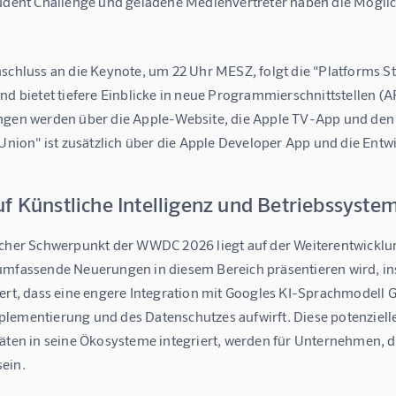
tudent Challenge und geladene Medienvertreter haben die Möglich
schluss an die Keynote, um 22 Uhr MESZ, folgt die "Platforms Stat
nd bietet tiefere Einblicke in neue Programmierschnittstellen (
ngen werden über die Apple-Website, die Apple TV-App und den 
 Union" ist zusätzlich über die Apple Developer App und die Entw
uf Künstliche Intelligenz und Betriebssyst
icher Schwerpunkt der WWDC 2026 liegt auf der Weiterentwicklu
umfassende Neuerungen in diesem Bereich präsentieren wird, ins
iert, dass eine engere Integration mit Googles KI-Sprachmodell 
lementierung und des Datenschutzes aufwirft. Diese potenzielle
täten in seine Ökosysteme integriert, werden für Unternehmen, d
ein.