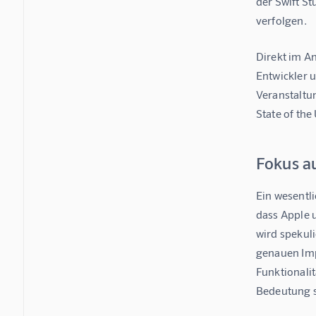
der Swift S
verfolgen.
Direkt im An
Entwickler u
Veranstaltu
State of the
Fokus a
Ein wesentl
dass Apple 
wird spekul
genauen Imp
Funktionali
Bedeutung s