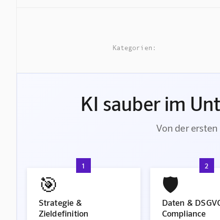
Kategorien:
KI sauber im Un
Von der ersten 
1
2
🎯
🛡️
Strategie &
Daten & DSGV
Zieldefinition
Compliance