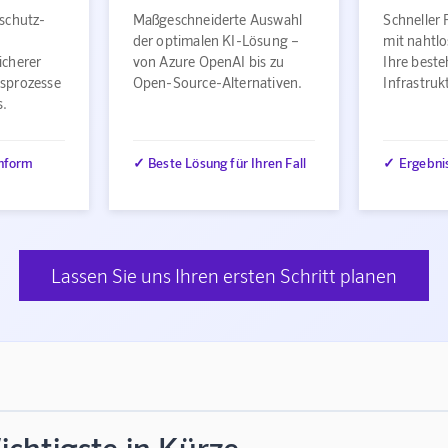
schutz-
Maßgeschneiderte Auswahl
Schneller 
der optimalen KI-Lösung –
mit nahtlo
icherer
von Azure OpenAI bis zu
Ihre best
sprozesse
Open-Source-Alternativen.
Infrastru
s.
nform
✓ Beste Lösung für Ihren Fall
✓ Ergebni
Lassen Sie uns Ihren ersten Schritt planen