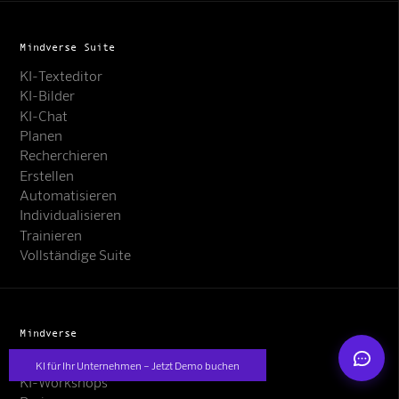
Mindverse Suite
KI-Texteditor
KI-Bilder
KI-Chat
Planen
Mindverse Support
Recherchieren
Online · KI-Assistent
Erstellen
Automatisieren
Individualisieren
Trainieren
Vollständige Suite
Mindverse
Mindverse
Mindverse-Labs
KI für Ihr Unternehmen – Jetzt Demo buchen
KI-Workshops