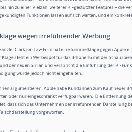
bis hin zu einer Vielzahl weiterer KI-gestützter Features – die Ve
gekündigten Funktionen lassen auf sich warten, und ein konkrete
lage wegen irreführender Werbung
kanzlei Clarkson Law Firm hat eine Sammelklage gegen Apple ein
Klage steht ein Werbespot für das iPhone 16 mit der Schauspiele
 und der neuen Siri an und verspricht die Einführung der KI-Funk
digung wurde jedoch nicht eingehalten.
innen argumentieren, Apple habe Kund:innen zum Kauf neuer iPh
ierten oder nur eingeschränkt verfügbar waren.  Die Entfernung 
tet, dass sich das Unternehmen der irreführenden Darstellung be
 Falschdarstellung vorgeworfen.