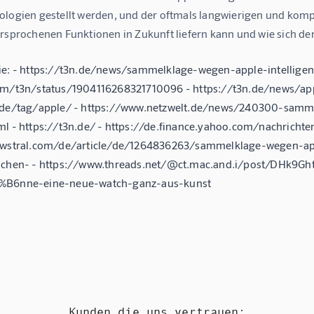
ologien gestellt werden, und der oftmals langwierigen und komple
rsprochenen Funktionen in Zukunft liefern kann und wie sich der
ie: - https://t3n.de/news/sammelklage-wegen-apple-intellige
om/t3n/status/1904116268321710096 - https://t3n.de/news/ap
n.de/tag/apple/ - https://www.netzwelt.de/news/240300-sam
ml - https://t3n.de/ - https://de.finance.yahoo.com/nachric
newstral.com/de/article/de/1264836263/sammelklage-wegen-ap
rochen- - https://www.threads.net/@ct.mac.and.i/post/DHk9G
%B6nne-eine-neue-watch-ganz-aus-kunst
Kunden die uns vertrauen: