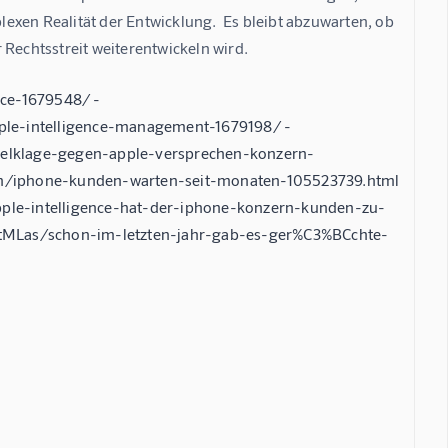
xen Realität der Entwicklung.  Es bleibt abzuwarten, ob 
 Rechtsstreit weiterentwickeln wird.
nce-1679548/ -
ple-intelligence-management-1679198/ -
melklage-gegen-apple-versprechen-konzern-
hten/iphone-kunden-warten-seit-monaten-105523739.html
ple-intelligence-hat-der-iphone-konzern-kunden-zu-
htMLas/schon-im-letzten-jahr-gab-es-ger%C3%BCchte-