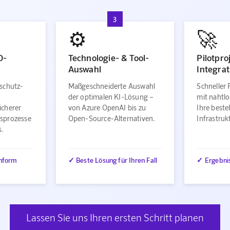
3
⚙️
🚀
O-
Technologie- & Tool-
Pilotpro
Auswahl
Integrat
schutz-
Maßgeschneiderte Auswahl
Schneller 
der optimalen KI-Lösung –
mit nahtlo
icherer
von Azure OpenAI bis zu
Ihre best
sprozesse
Open-Source-Alternativen.
Infrastru
s.
nform
✓ Beste Lösung für Ihren Fall
✓ Ergebni
Lassen Sie uns Ihren ersten Schritt planen