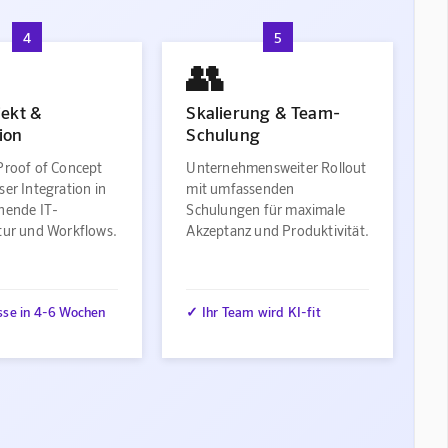
4
5
👥
jekt &
Skalierung & Team-
ion
Schulung
Proof of Concept
Unternehmensweiter Rollout
ser Integration in
mit umfassenden
ehende IT-
Schulungen für maximale
ktur und Workflows.
Akzeptanz und Produktivität.
sse in 4-6 Wochen
✓ Ihr Team wird KI-fit