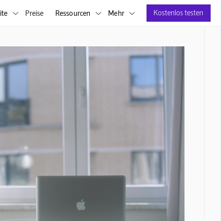
Kostenlos testen
ite
Preise
Ressourcen
Mehr


