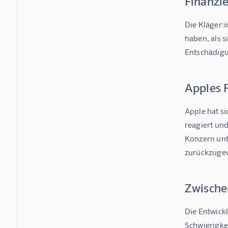
Finanzi
Die Kläger:i
haben, als 
Entschädigun
Apples R
Apple hat si
reagiert und
Konzern unt
zurückzuge
Zwische
Die Entwick
Schwierigkei