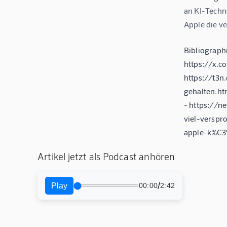
an KI-Techn
Apple die ve
Bibliograph
https://x.c
https://t3
gehalten.ht
- https://
viel-versp
apple-k%C3
Artikel jetzt als Podcast anhören
/
Play
00:00
2:42