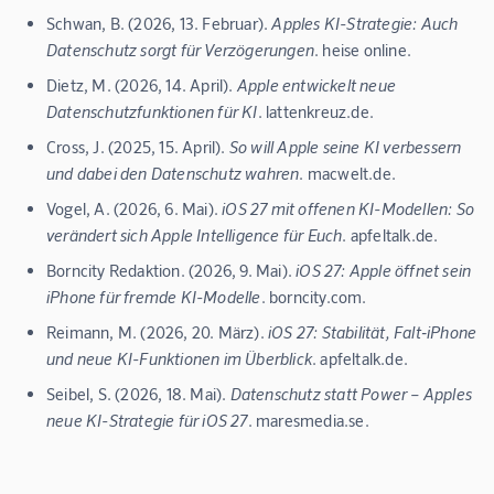
Schwan, B. (2026, 13. Februar).
Apples KI-Strategie: Auch
Datenschutz sorgt für Verzögerungen
. heise online.
Dietz, M. (2026, 14. April).
Apple entwickelt neue
Datenschutzfunktionen für KI
. lattenkreuz.de.
Cross, J. (2025, 15. April).
So will Apple seine KI verbessern
und dabei den Datenschutz wahren
. macwelt.de.
Vogel, A. (2026, 6. Mai).
iOS 27 mit offenen KI-Modellen: So
verändert sich Apple Intelligence für Euch
. apfeltalk.de.
Borncity Redaktion. (2026, 9. Mai).
iOS 27: Apple öffnet sein
iPhone für fremde KI-Modelle
. borncity.com.
Reimann, M. (2026, 20. März).
iOS 27: Stabilität, Falt‑iPhone
und neue KI-Funktionen im Überblick
. apfeltalk.de.
Seibel, S. (2026, 18. Mai).
Datenschutz statt Power – Apples
neue KI-Strategie für iOS 27
. maresmedia.se.