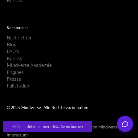
Kontakt
Ressourcen
Nachrichten
Blog
FAQ's
Mindverse Support
Online · KI-Assistent
Kontakt
Mindverse Akademie
Engines
Presse
Fallstudien
Mindverse
©2025 Mindverse. Alle Rechte vorbehalten
KI für Ihr Unternehmen – Jetzt Demo buchen
Moralische Grundsätze
Datenschutzerklärung von Mindverse
AGBs
Impressum