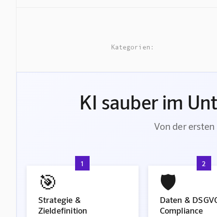
Kategorien:
KI sauber im Un
Von der ersten 
1
2
🎯
🛡️
Strategie &
Daten & DSGV
Zieldefinition
Compliance