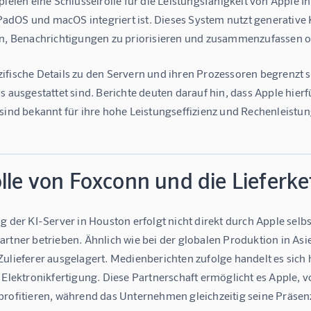
pielen eine Schlüsselrolle für die Leistungsfähigkeit von Apple I
 iPadOS und macOS integriert ist. Dieses System nutzt generative 
rn, Benachrichtigungen zu priorisieren und zusammenzufassen ode
ifische Details zu den Servern und ihren Prozessoren begrenzt s
ps
 ausgestattet sind. Berichte deuten darauf hin, dass Apple hie
sind bekannt für ihre hohe Leistungseffizienz und Rechenleistung
lle von Foxconn und die Lieferke
g der KI-Server in Houston erfolgt nicht direkt durch Apple selb
rtner betrieben. Ähnlich wie bei der globalen Produktion in Asi
Zulieferer ausgelagert. Medienberichten zufolge handelt es sich
 Elektronikfertigung. Diese Partnerschaft ermöglicht es Apple, 
profitieren, während das Unternehmen gleichzeitig seine Präsen