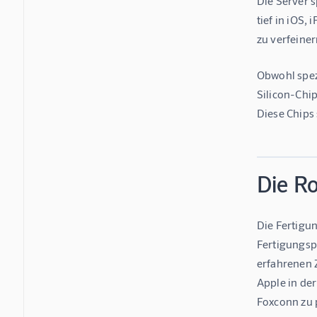
Die Server s
tief in iOS,
zu verfeine
Obwohl spez
Silicon-Chi
Diese Chips 
Die Ro
Die Fertigun
Fertigungspa
erfahrenen 
Apple in der
Foxconn zu 