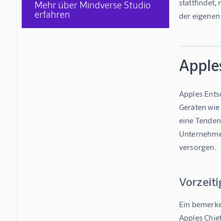
stattfindet,
Mehr über Mindverse Studio
erfahren
der eigenen 
Apple
Apples Entsc
Geräten wie 
eine Tendenz
Unternehmen
versorgen.
Vorzeit
Ein bemerke
Apples Chief