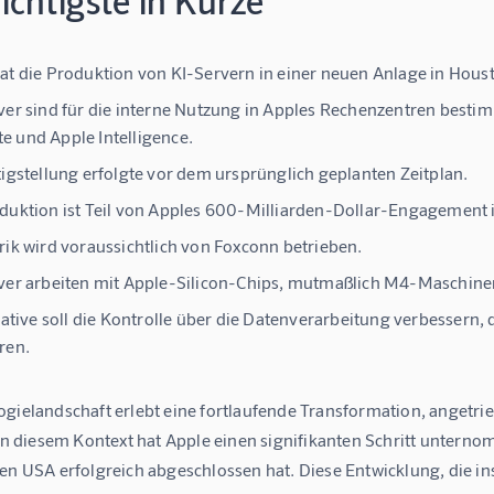
chtigste in Kürze
at die Produktion von KI-Servern in einer neuen Anlage in Hou
ver sind für die interne Nutzung in Apples Rechenzentren besti
 und Apple Intelligence.
tigstellung erfolgte vor dem ursprünglich geplanten Zeitplan.
duktion ist Teil von Apples 600-Milliarden-Dollar-Engagement 
rik wird voraussichtlich von Foxconn betrieben.
ver arbeiten mit Apple-Silicon-Chips, mutmaßlich M4-Maschine
tiative soll die Kontrolle über die Datenverarbeitung verbessern,
ren.
gielandschaft erlebt eine fortlaufende Transformation, angetrie
. In diesem Kontext hat Apple einen signifikanten Schritt unte
en USA erfolgreich abgeschlossen hat. Diese Entwicklung, die in