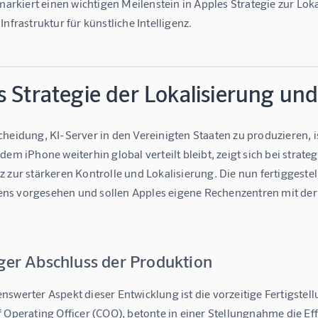
 markiert einen wichtigen Meilenstein in Apples Strategie zur Lo
Infrastruktur für künstliche Intelligenz.
s Strategie der Lokalisierung un
heidung, KI-Server in den Vereinigten Staaten zu produzieren, is
dem iPhone weiterhin global verteilt bleibt, zeigt sich bei str
 zur stärkeren Kontrolle und Lokalisierung. Die nun fertiggestel
s vorgesehen und sollen Apples eigene Rechenzentren mit de
iger Abschluss der Produktion
nswerter Aspekt dieser Entwicklung ist die vorzeitige Fertigstel
 Operating Officer (COO), betonte in einer Stellungnahme die Eff