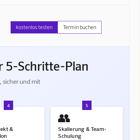
kostenlos testen
Termin buchen
 5-Schritte-Plan
, sicher und mit
4
5
👥
jekt &
Skalierung & Team-
ion
Schulung