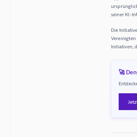
ursprünglich
seiner KI-In
Die Initiati
Vereinigten
Initiativen,
🚀 Denk
Entdecke
Jetz