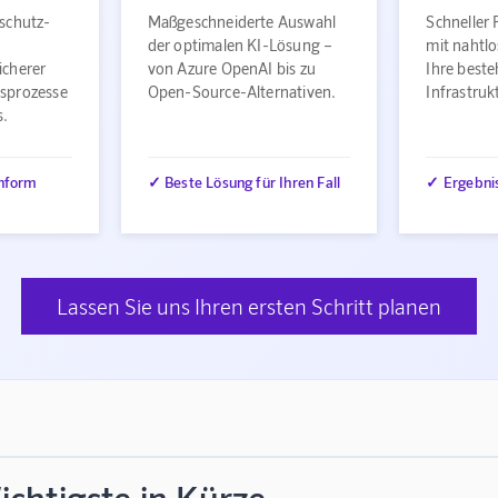
schutz-
Maßgeschneiderte Auswahl
Schneller 
der optimalen KI-Lösung –
mit nahtlo
icherer
von Azure OpenAI bis zu
Ihre best
sprozesse
Open-Source-Alternativen.
Infrastru
s.
nform
✓ Beste Lösung für Ihren Fall
✓ Ergebni
Lassen Sie uns Ihren ersten Schritt planen