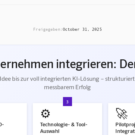
Freigegeben:
October 31, 2025
ternehmen integrieren: Der
Idee bis zur voll integrierten KI-Lösung – strukturiert
messbarem Erfolg
3
⚙️
🚀
O-
Technologie- & Tool-
Pilotpro
Auswahl
Integrat