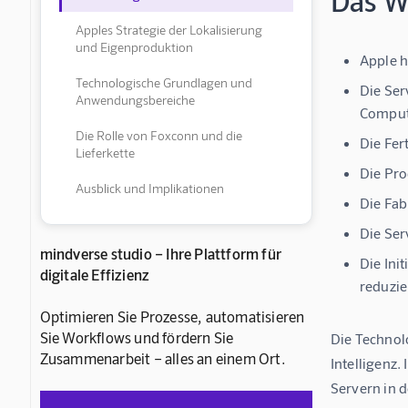
Das Wi
Apples Strategie der Lokalisierung
und Eigenproduktion
Apple h
Technologische Grundlagen und
Die Ser
Anwendungsbereiche
Compute
Die Rolle von Foxconn und die
Die Fer
Lieferkette
Die Pro
Ausblick und Implikationen
Die Fab
Die Ser
mindverse studio – Ihre Plattform für
Die Ini
digitale Effizienz
reduzie
Optimieren Sie Prozesse, automatisieren
Sie Workflows und fördern Sie
Die Technolo
Zusammenarbeit – alles an einem Ort.
Intelligenz
Servern in d