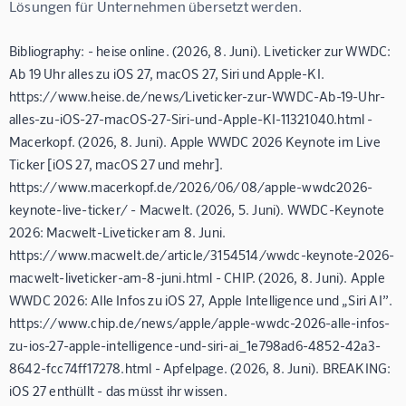
Lösungen für Unternehmen übersetzt werden.
Bibliography: - heise online. (2026, 8. Juni). Liveticker zur WWDC:
Ab 19 Uhr alles zu iOS 27, macOS 27, Siri und Apple-KI.
https://www.heise.de/news/Liveticker-zur-WWDC-Ab-19-Uhr-
alles-zu-iOS-27-macOS-27-Siri-und-Apple-KI-11321040.html -
Macerkopf. (2026, 8. Juni). Apple WWDC 2026 Keynote im Live
Ticker [iOS 27, macOS 27 und mehr].
https://www.macerkopf.de/2026/06/08/apple-wwdc2026-
keynote-live-ticker/ - Macwelt. (2026, 5. Juni). WWDC-Keynote
2026: Macwelt-Liveticker am 8. Juni.
https://www.macwelt.de/article/3154514/wwdc-keynote-2026-
macwelt-liveticker-am-8-juni.html - CHIP. (2026, 8. Juni). Apple
WWDC 2026: Alle Infos zu iOS 27, Apple Intelligence und „Siri AI”.
https://www.chip.de/news/apple/apple-wwdc-2026-alle-infos-
zu-ios-27-apple-intelligence-und-siri-ai_1e798ad6-4852-42a3-
8642-fcc74ff17278.html - Apfelpage. (2026, 8. Juni). BREAKING:
iOS 27 enthüllt - das müsst ihr wissen.