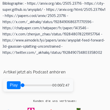
Bibliographie: - https://arxiv.org/abs/2505.23716 - https://city-
super.github.io/anysplat/ - https://arxiv.org/html/2505.23716v1
- https://papers.cool/arxiv/2505.23716 -
https://x.com/_akhaliq/status/1928490686371770596 -
https://chatpaper.com/chatpaper/fr/paper/143546 -
https://x.com/zhenjun_zhao/status/1928480782219157764 -
https://www.aimodels.fyi/papers/arxiv/anysplat-feed-forward-
3d-gaussian-splatting-unconstrained -
https://twitter.com/_akhaliq/status/1928490734803358002
Artikel jetzt als Podcast anhören
Play
/
00:00
2:47
Kunden die uns vertrauen: