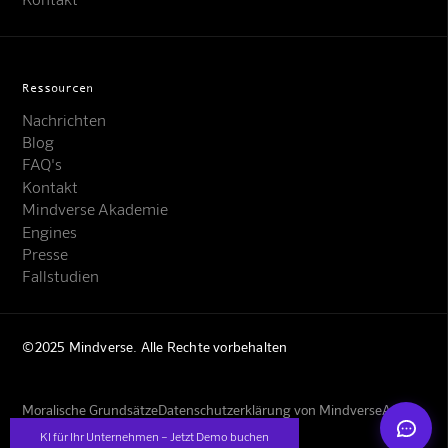
Ressourcen
Nachrichten
Blog
FAQ's
Kontakt
Mindverse Support
Mindverse Akademie
Online · KI-Assistent
Engines
Presse
Fallstudien
©2025 Mindverse. Alle Rechte vorbehalten
Mindverse
Moralische Grundsätze
Datenschutzerklärung von Mindverse
AGBs
Impressum
KI für Ihr Unternehmen – Jetzt Demo buchen