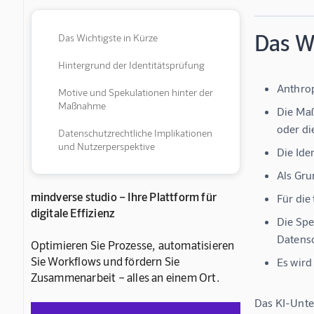
Das Wi
Das Wichtigste in Kürze
Hintergrund der Identitätsprüfung
Anthrop
Motive und Spekulationen hinter der
Maßnahme
Die Maß
oder di
Datenschutzrechtliche Implikationen
und Nutzerperspektive
Die Ide
Als Gru
mindverse studio – Ihre Plattform für
Für die
digitale Effizienz
Die Spe
Datens
Optimieren Sie Prozesse, automatisieren
Sie Workflows und fördern Sie
Es wird
Zusammenarbeit – alles an einem Ort.
Das KI-Unte