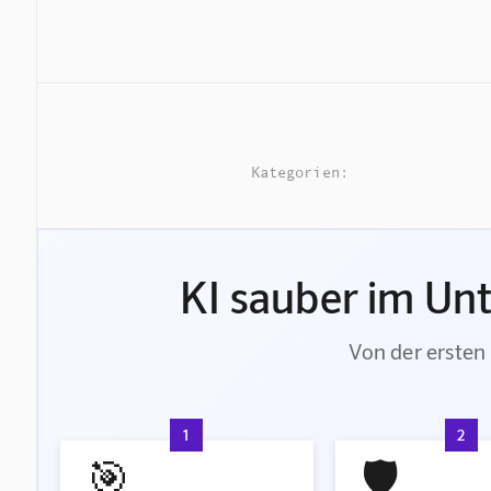
Kategorien:
KI sauber im Un
Von der ersten 
1
2
🎯
🛡️