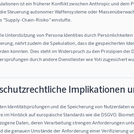
lationen ist ein früherer Konflikt zwischen Anthropic und dem P
 die Steuerung autonomer Waffensysteme oder Massenüberwachun
s "Supply-Chain-Risiko" einstufte.
lle Unterstützung von Persona Identities durch Persönlichkeiten
rung, nährt zudem die Spekulation, dass die gespeicherten Ide
den könnten. Dies steht im Widerspruch zu den Prinzipien der 
tersprüfungen durch andere Dienstleister wie Yoti zugesichert w
schutzrechtliche Implikationen 
rten Identitätsprüfungen und die Speicherung von Nutzerdaten we
e im Hinblick auf europäische Standards wie die DSGVO. Biometr
ogene Daten, deren Verarbeitung strengen Anforderungen unterl
nd die genauen Umstände der Anforderung einer Verifizierung un