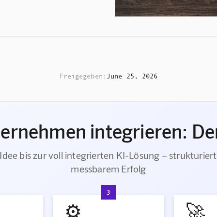
Freigegeben:
June 25, 2026
ternehmen integrieren: Der
Idee bis zur voll integrierten KI-Lösung – strukturiert
messbarem Erfolg
3
⚙️
🚀