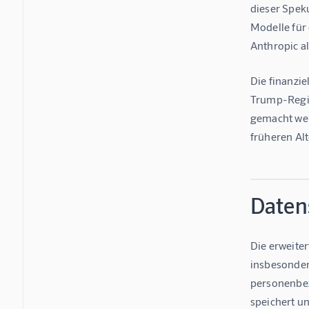
dieser Speku
Modelle für
Anthropic al
Die finanzie
Trump-Regie
gemacht wer
früheren Al
Daten
Die erweite
insbesonder
personenbez
speichert u