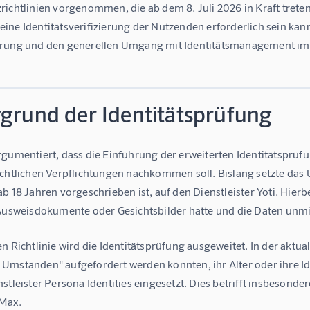
richtlinien vorgenommen, die ab dem 8. Juli 2026 in Kraft treten
ne Identitätsverifizierung der Nutzenden erforderlich sein kann
rung und den generellen Umgang mit Identitätsmanagement im 
rgrund der Identitätsprüfung
rgumentiert, dass die Einführung der erweiterten Identitätsprüf
echtlichen Verpflichtungen nachkommen soll. Bislang setzte das 
b 18 Jahren vorgeschrieben ist, auf den Dienstleister Yoti. Hierb
 Ausweisdokumente oder Gesichtsbilder hatte und die Daten unmi
n Richtlinie wird die Identitätsprüfung ausgeweitet. In der aktual
mständen" aufgefordert werden könnten, ihr Alter oder ihre Iden
stleister Persona Identities eingesetzt. Dies betrifft insbeson
Max.