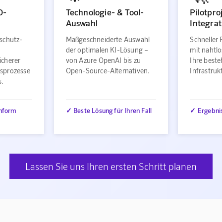
O-
Technologie- & Tool-
Pilotpro
Auswahl
Integrat
schutz-
Maßgeschneiderte Auswahl
Schneller 
der optimalen KI-Lösung –
mit nahtlo
icherer
von Azure OpenAI bis zu
Ihre best
sprozesse
Open-Source-Alternativen.
Infrastru
s.
nform
✓ Beste Lösung für Ihren Fall
✓ Ergebni
Lassen Sie uns Ihren ersten Schritt planen