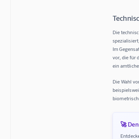
Technisc
Die technisc
spezialisier
Im Gegensatz
vor, die für
ein amtliche
Die Wahl von
beispielswe
biometrisch
🚀 Denk
Entdecke