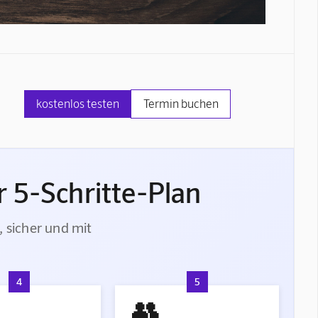
kostenlos testen
Termin buchen
 5-Schritte-Plan
, sicher und mit
4
5
👥