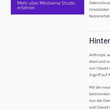
Mehr über Mindverse Studio
Datenschutz
erfahren
Umständen ei
Nutzererfah
Hinte
Anthropic a
dient und r
von Claude a
Zugriff auf
Mit der neue
bestimmten U
nun der Dien
und Claude 