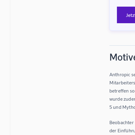
Jetz
Motiv
Anthropic se
Mitarbeiters
betreffen so
wurde zudem
5 und Mytho
Beobachter 
der Einführ