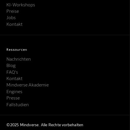
KI-Workshops
Preise
Jobs
Kontakt
Ressourcen
Nachrichten
Blog
FAQ's
Kontakt
Mindverse Support
Mindverse Akademie
Online · KI-Assistent
Engines
Presse
Fallstudien
©2025 Mindverse. Alle Rechte vorbehalten
Mindverse