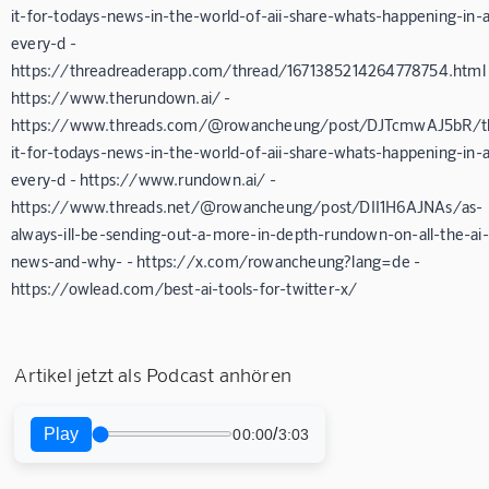
it-for-todays-news-in-the-world-of-aii-share-whats-happening-in-a
every-d -
https://threadreaderapp.com/thread/1671385214264778754.html 
https://www.therundown.ai/ -
https://www.threads.com/@rowancheung/post/DJTcmwAJ5bR/th
it-for-todays-news-in-the-world-of-aii-share-whats-happening-in-a
every-d - https://www.rundown.ai/ -
https://www.threads.net/@rowancheung/post/DII1H6AJNAs/as-
always-ill-be-sending-out-a-more-in-depth-rundown-on-all-the-ai-
news-and-why- - https://x.com/rowancheung?lang=de -
https://owlead.com/best-ai-tools-for-twitter-x/
Artikel jetzt als Podcast anhören
Play
/
00:00
3:03