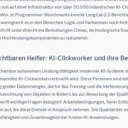
soll auf einer Infrastruktur von über 50.000 inländischen KI-Chi
ifen. In Programmier-Benchmarks konnte LongCat-2.0 Berichten
, wenngleich es in den Bereichen Logik und Fachwissen noch hin
schritt unterstreicht die Bemühungen Chinas, technologische Sou
n Hochleistungskomponenten zu reduzieren.
ichtbaren Helfer: KI-Clickworker und ihre 
scheinbar autonomen Leistungsfähigkeit moderner KI-Systeme ste
enannten KI-Clickworkern erbracht wird. Diese Personen sind en
g großer Datenmengen, die für das Training und die Verfeinerung 
nzeichnung von Objekten in Bildern bis zur Bewertung der Qualit
 wirft wichtige Fragen bezüglich Arbeitsbedingungen, fairer En
auf, die diese Dienste in Anspruch nehmen. Die Qualität der von
gsfähigkeit und Zuverlässigkeit der finalen KI-Anwendungen.