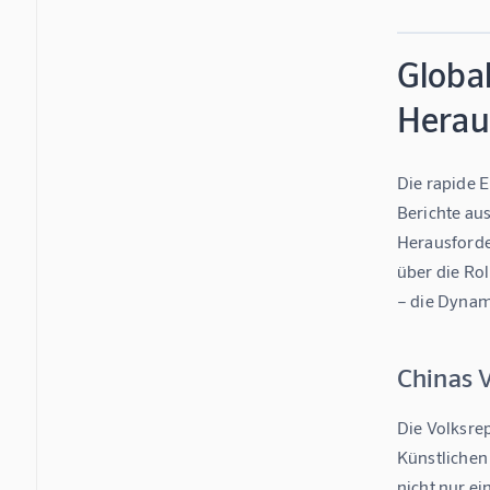
Globa
Herau
Die rapide E
Berichte au
Herausforde
über die Ro
– die Dynam
Chinas 
Die Volksre
Künstlichen 
nicht nur e