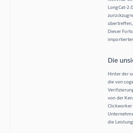
LongCat-2.0 
zurückzugre
übertreffen
Dieser Fort
importierte
Die uns
Hinter der 
die von sog
Verifizierun
von der Ken
Clickworker
Unternehmen 
die Leistun