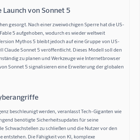
e Launch von Sonnet 5
en gesorgt. Nach einer zweiwöchigen Sperre hat die US-
 Fable 5 aufgehoben, wodurch es wieder weltweit 
 Version Mythos 5 bleibt jedoch auf eine Gruppe von US-
 Claude Sonnet 5 veröffentlicht. Dieses Modell soll den 
enständig zu planen und Werkzeuge wie Internetbrowser 
von Sonnet 5 signalisieren eine Erweiterung der globalen 
yberangriffe
genz beschleunigt werden, veranlasst Tech-Giganten wie 
ngend benötigte Sicherheitsupdates für seine 
lle Schwachstellen zu schließen und die Nutzer vor den 
e entstehen. Die Fähigkeit von KI, komplexe 