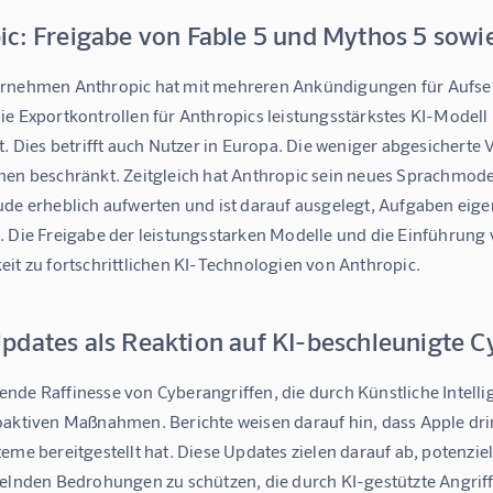
ic: Freigabe von Fable 5 und Mythos 5 sowi
rnehmen Anthropic hat mit mehreren Ankündigungen für Aufseh
ie Exportkontrollen für Anthropics leistungsstärkstes KI-Modell
t. Dies betrifft auch Nutzer in Europa. Die weniger abgesicherte
en beschränkt. Zeitgleich hat Anthropic sein neues Sprachmodell
ude erheblich aufwerten und ist darauf ausgelegt, Aufgaben eig
. Die Freigabe der leistungsstarken Modelle und die Einführung 
it zu fortschrittlichen KI-Technologien von Anthropic.
pdates als Reaktion auf KI-beschleunigte C
nde Raffinesse von Cyberangriffen, die durch Künstliche Intelli
oaktiven Maßnahmen. Berichte weisen darauf hin, dass Apple dri
eme bereitgestellt hat. Diese Updates zielen darauf ab, potenzie
kelnden Bedrohungen zu schützen, die durch KI-gestützte Angriff