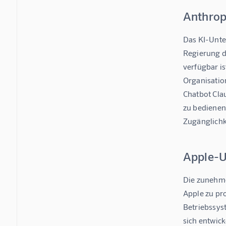
Anthrop
Das KI-Unte
Regierung d
verfügbar is
Organisation
Chatbot Cla
zu bedienen
Zugänglichke
Apple-U
Die zunehme
Apple zu pr
Betriebssyst
sich entwic