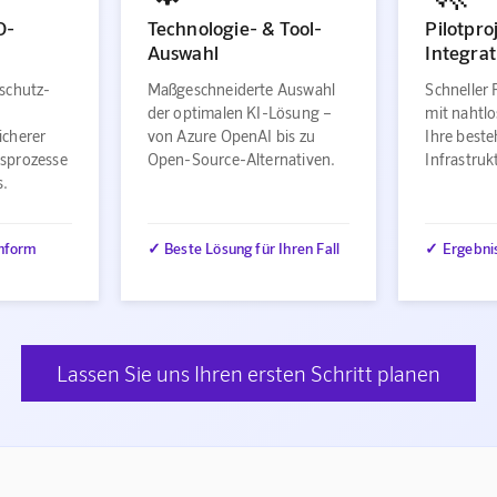
O-
Technologie- & Tool-
Pilotpro
Auswahl
Integrat
schutz-
Maßgeschneiderte Auswahl
Schneller 
der optimalen KI-Lösung –
mit nahtlo
icherer
von Azure OpenAI bis zu
Ihre best
sprozesse
Open-Source-Alternativen.
Infrastru
s.
nform
✓ Beste Lösung für Ihren Fall
✓ Ergebni
Lassen Sie uns Ihren ersten Schritt planen