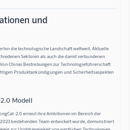
vationen und
erhin die technologische Landschaft weltweit. Aktuelle 
rschiedenen Sektoren als auch die damit verbundenen 
Von Chinas Bestrebungen zur Technologieführerschaft 
wichtigen Produktankündigungen und Sicherheitsaspekten 
-2.0 Modell
ongCat-2.0 erneut ihre Ambitionen im Bereich der 
it 2023 bestehenden Team entwickelt wurde, demonstriert 
tegie zur Unabhängigkeit von westlichen Technologien. 