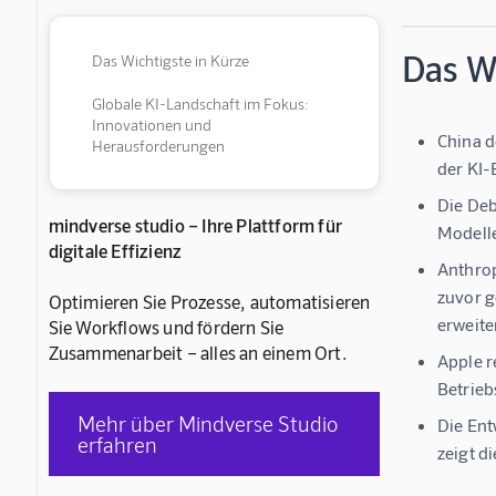
Das Wi
Das Wichtigste in Kürze
Globale KI-Landschaft im Fokus:
Innovationen und
China d
Herausforderungen
der KI-
Die Deb
mindverse studio – Ihre Plattform für
Modelle
digitale Effizienz
Anthrop
zuvor g
Optimieren Sie Prozesse, automatisieren
erweite
Sie Workflows und fördern Sie
Zusammenarbeit – alles an einem Ort.
Apple r
Betrieb
Mehr über Mindverse Studio
Die Ent
erfahren
zeigt d