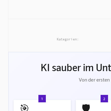
Kategorien:
KI sauber im Un
Von der ersten 
1
2
🎯
🛡️