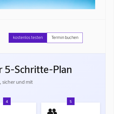
kostenlos testen
Termin buchen
 5-Schritte-Plan
, sicher und mit
4
5
👥