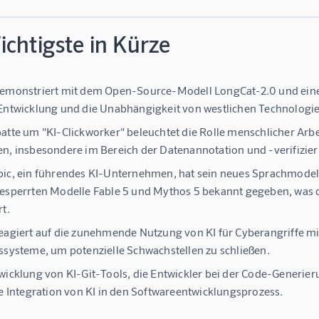
chtigste in Kürze
emonstriert mit dem Open-Source-Modell LongCat-2.0 und einer 
Entwicklung und die Unabhängigkeit von westlichen Technologi
atte um "KI-Clickworker" beleuchtet die Rolle menschlicher Arbe
n, insbesondere im Bereich der Datenannotation und -verifizie
ic, ein führendes KI-Unternehmen, hat sein neues Sprachmodell 
esperrten Modelle Fable 5 und Mythos 5 bekannt gegeben, was di
rt.
eagiert auf die zunehmende Nutzung von KI für Cyberangriffe mi
ssysteme, um potenzielle Schwachstellen zu schließen.
wicklung von KI-Git-Tools, die Entwickler bei der Code-Generi
ie Integration von KI in den Softwareentwicklungsprozess.