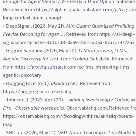
Enough for Agent Memory. δ-mem Is a Third Option
. Substack
Retrieved from https://alphasignalai.substack.com/p/rag-an
long-context-arent-enough

- DeepSignal. (2026, May 21). 
Mix-Quant: Quantized Prefilling,
Precise Decoding for Agen…
. Retrieved from https://ai-deep-
signal.com/article/c3a001d8-4aa9-43cc-a0aa-87a7c73722a3

- Grigory Sapunov. (2026, May 20). 
LLMs Improving LLMs: 
Agentic Discovery for Test-Time Scaling
. Substack. Retrieved 
from https://arxiviq.substack.com/p/llms-improving-llms-
agentic-discovery

- Hugging Face. (n.d.). 
akhaliq (AK)
. Retrieved from 
https://huggingface.co/akhaliq

- Johnson, I. (2023, April 29). 
_akhaliq tweets map / Coding wi
Fire - Observable Notebooks
. Observablehq.com. Retrieved fr
https://observablehq.com/@codingwithfire/akhaliq-tweets-
map

- SRI Lab. (2026, May 21). 
QED-Nano: Teaching a Tiny Model to