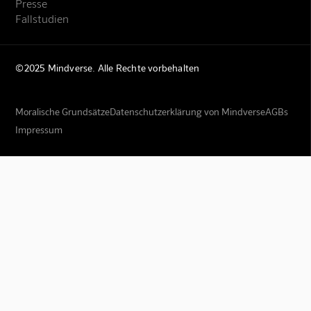
Presse
Fallstudien
©2025 Mindverse. Alle Rechte vorbehalten
Moralische Grundsätze
Datenschutzerklärung von Mindverse
AGBs
Impressum