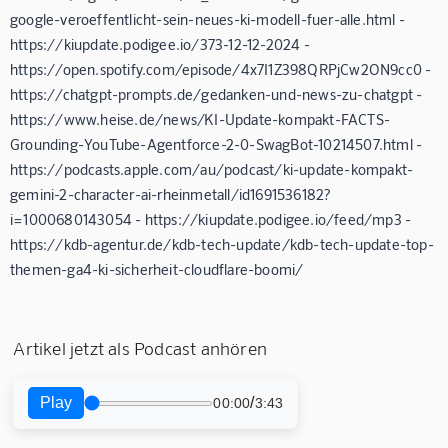
google-veroeffentlicht-sein-neues-ki-modell-fuer-alle.html -
https://kiupdate.podigee.io/373-12-12-2024 -
https://open.spotify.com/episode/4x7I1Z398QRPjCw2ON9cc0 -
https://chatgpt-prompts.de/gedanken-und-news-zu-chatgpt -
https://www.heise.de/news/KI-Update-kompakt-FACTS-
Grounding-YouTube-Agentforce-2-0-SwagBot-10214507.html -
https://podcasts.apple.com/au/podcast/ki-update-kompakt-
gemini-2-character-ai-rheinmetall/id1691536182?
i=1000680143054 - https://kiupdate.podigee.io/feed/mp3 -
https://kdb-agentur.de/kdb-tech-update/kdb-tech-update-top-
themen-ga4-ki-sicherheit-cloudflare-boomi/
Artikel jetzt als Podcast anhören
Play
/
00:00
3:43