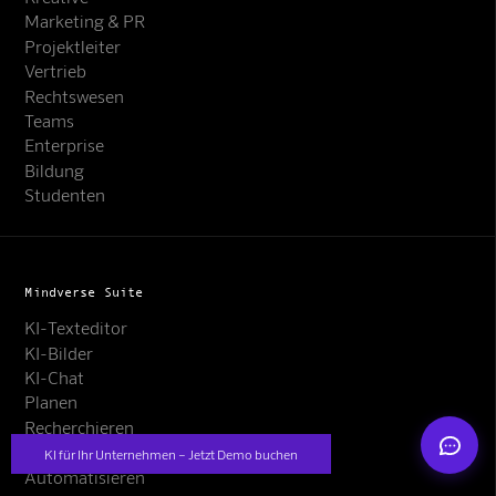
Marketing & PR
Projektleiter
Vertrieb
Rechtswesen
Teams
Enterprise
Bildung
Mindverse Support
Studenten
Online · KI-Assistent
Mindverse Suite
KI-Texteditor
KI-Bilder
Mindverse
KI-Chat
Planen
Recherchieren
Erstellen
KI für Ihr Unternehmen – Jetzt Demo buchen
Automatisieren