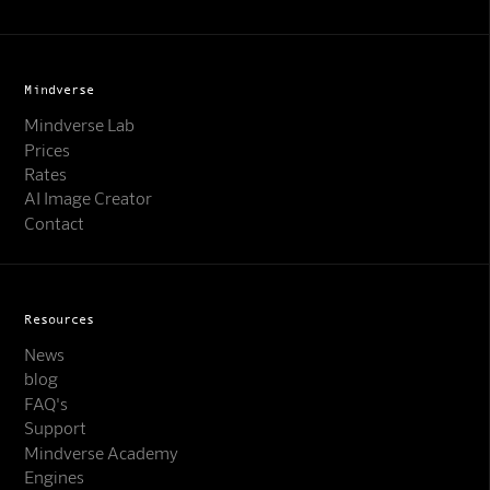
Mindverse
Mindverse Lab
Prices
Rates
AI Image Creator
Contact
Resources
News
blog
FAQ's
Support
Mindverse Support
Mindverse Academy
Online · KI-Assistent
Engines